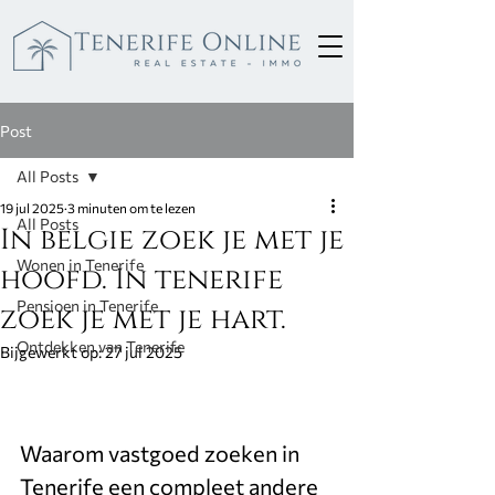
Post
All Posts
19 jul 2025
3 minuten om te lezen
All Posts
In belgie zoek je met je
Wonen in Tenerife
hoofd. In tenerife
Pensioen in Tenerife
zoek je met je hart.
Ontdekken van Tenerife
Bijgewerkt op:
27 jul 2025
Waarom vastgoed zoeken in 
Tenerife een compleet andere 