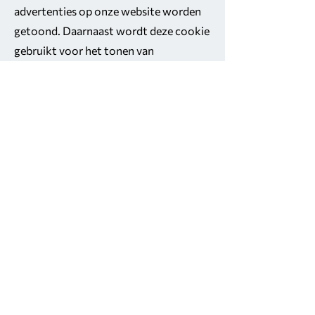
advertenties op onze website worden
getoond. Daarnaast wordt deze cookie
gebruikt voor het tonen van
advertenties op andere websites. U
kunt er voor kiezen om geen gebruik
meer te maken van de DART Cookie.
Dat doet u door de volgende website te
bezoeken:
DART
LOCATION
TENERIFE ONLINE
Av. el Palm-Mar