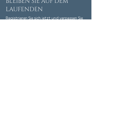
BLEIBEN SIE AUF DEM
LAUFENDEN
Registrieren Sie sich jetzt und verpassen Sie
keine wichtigen Neuigkeiten
Melden Sie sich jetzt an!