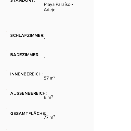
STANDORT:
Playa Paraíso -
Adeje
SCHLAFZIMMER:
1
BADEZIMMER:
1
INNENBEREICH:
57 m²
AUSSENBEREICH:
8 m²
GESAMTFLÄCHE:
77 m²