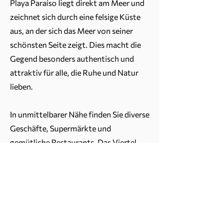
Playa Paraíso liegt direkt am Meer und
zeichnet sich durch eine felsige Küste
aus, an der sich das Meer von seiner
schönsten Seite zeigt. Dies macht die
Gegend besonders authentisch und
attraktiv für alle, die Ruhe und Natur
lieben.
In unmittelbarer Nähe finden Sie diverse
Geschäfte, Supermärkte und
gemütliche Restaurants. Das Viertel
hat sich in den letzten Jahren stark
entwickelt und gilt zunehmend als
angesagter Ort, nicht zuletzt dank der
Eröffnung zweier Luxushotels,
darunter das renommierte Hard Rock