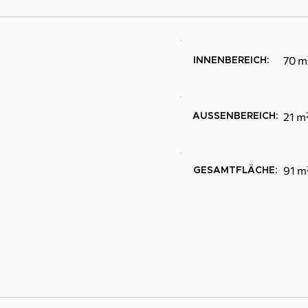
70 m
INNENBEREICH:
21 m
AUSSENBEREICH:
91 m
GESAMTFLÄCHE: