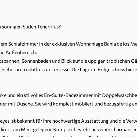
m sonnigen Süden Teneriffas?
m Schlafzimmer in der exklusiven Wohnanlage Bahía de los Mence
und Außenbereich.
ntspannen, Sonnenbaden und Blick auf die üppigen tropischen G
Schiebetüren nahtlos zur Terrasse. Die Lage im Erdgeschoss bie
änke und ein stilvolles En-Suite-Badezimmer mit Doppelwasch
er mit Dusche. Sie wird komplett möbliert und bezugsfertig a
eyes ist bekannt für ihre hochwertige Ausstattung und die Ver
direkt am Meer gelegene Komplex besteht aus einer charmanten