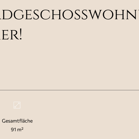
rdgeschosswohnu
er!
Gesamtfläche
91 m²