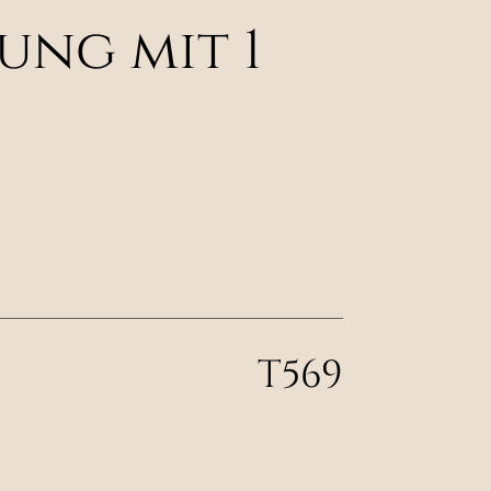
ng mit 1
T569