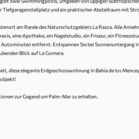
 gibt zwei Swimmingpools, umgeben von üppigen subtropische
 Tiefgaragenstellplatz und ein praktischer Abstellraum mit St
tenort am Rande des Naturschutzgebiets La Rasca. Alle Annehml
raxis, eine Apotheke, ein Nagelstudio, ein Friseur, ein Fitnessstu
n Autominuten entfernt. Entspannen Sie bei Sonnenuntergang in
ubenden Blick auf La Gomera.
heit, diese elegante Erdgeschosswohnung in Bahía de los Mencey
objekt!
ationen zur Gegend um Palm-Mar zu erhalten.