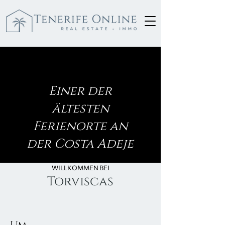
Torviscas
Einer der
ältesten
Ferienorte an
der Costa Adeje
WILLKOMMEN BEI
Torviscas