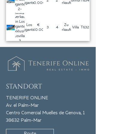
2
2
Wohnung
T634
Gigantes
460.000,-
verkaufen
Gigantes:
2-
Zimmer-
Zu verkaufen
Wohnung
in Los
mit
Los
€
Zu
Gigantes:
3
4
Villa
T632
herrlichem
Gigantes
3.450.000,-
verkaufen
Exklusive
Blick auf
Luxusvilla mit
das Meer
3
und La
Schlafzimmern
Gomera!
direkt am
Meer mit Pool
und Whirlpool!
STANDORT
TENERIFE ONLINE
Av. el Palm-Mar
Centro Comercial Muelles de Genova, 1
38632 Palm-Mar
Route