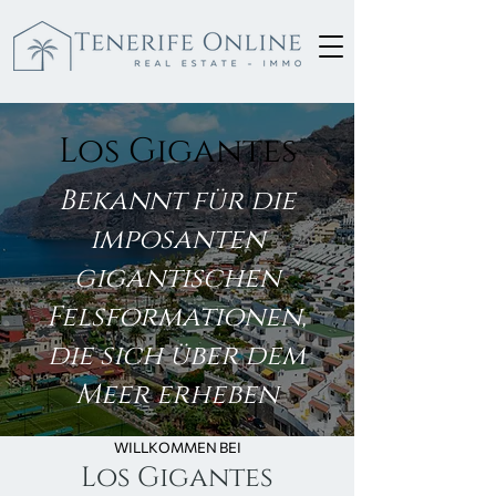
Los Gigantes
Bekannt für die
imposanten
gigantischen
Felsformationen,
die sich über dem
Meer erheben
WILLKOMMEN BEI
Los Gigantes