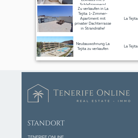
Eckhaus mit 3
Schlafzimmern!
Zu verkaufen in La
Tejita: 1-Zimmer-
Apartment mit
La Tejita
privater Dachterrasse
in Strandnähe!
Neubauwohnung La
La Tejita
Tejita zu verkaufen
STANDORT
TENERIFE ONLINE