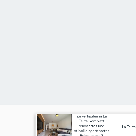
Zu verkaufen in La
Tejita: komplett
renoviertes und
La Tejita
stilvoll eingerichtetes