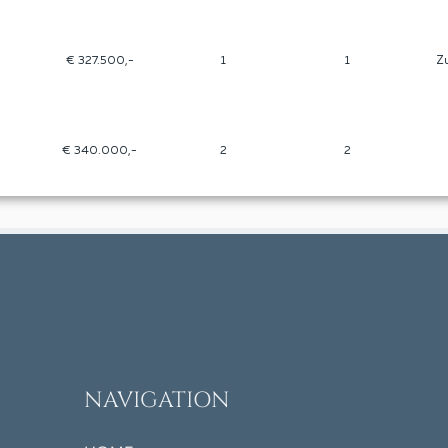
€ 327.500,-
1
1
Zu
€ 340.000,-
2
2
NAVIGATION