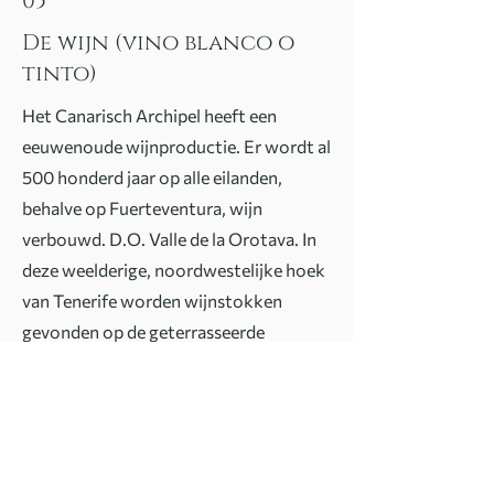
05
De wijn (vino blanco o
tinto)
Het Canarisch Archipel heeft een
eeuwenoude wijnproductie. Er wordt al
500 honderd jaar op alle eilanden,
behalve op Fuerteventura, wijn
verbouwd. D.O. Valle de la Orotava. In
deze weelderige, noordwestelijke hoek
van Tenerife worden wijnstokken
gevonden op de geterrasseerde
noordelijke hellingen van de berg Teide.
Ze liggen verspreid rond het
aantrekkelijke oude stadje La Orotava
en richting Puerto de la Cruz, ooit de
drukste haven van het eiland. Door de