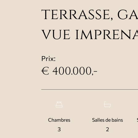
terrasse, g
vue imprena
Prix:
€ 400.000,-
Chambres
Salles de bains
3
2