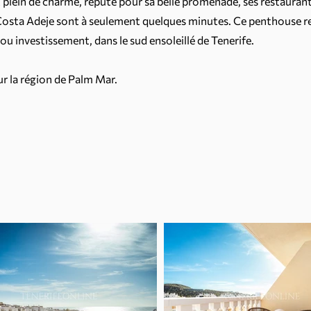
t plein de charme, réputé pour sa belle promenade, ses restaurants
Costa Adeje sont à seulement quelques minutes. Ce penthouse re
u investissement, dans le sud ensoleillé de Tenerife.
sur la région de Palm Mar.