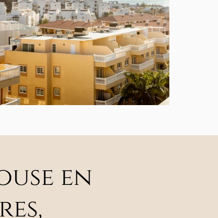
ouse en
res,