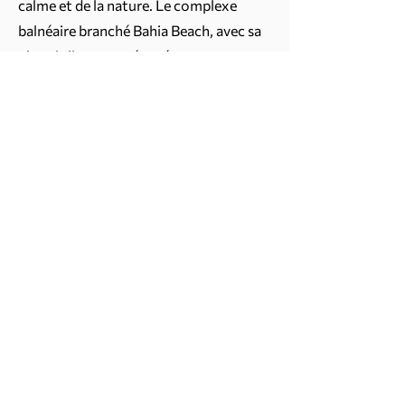
calme et de la nature. Le complexe
balnéaire branché Bahia Beach, avec sa
plage joliment aménagée et son
restaurant et bar lounge, vous
permettra de profiter d'une vue
panoramique et d'un coucher de soleil
coloré. Le sympathique Chringuito sur
la plage dispose également d'un bar
agréable et de transats à louer. À Palm
Mar, il existe également divers sports
nautiques disponibles. Il offre de belles
possibilités de randonnée dans la nature
préservée de la réserve naturelle
protégée « La Rasca ».
Ou que diriez-vous d'une belle
excursion le long de la côte rocheuse