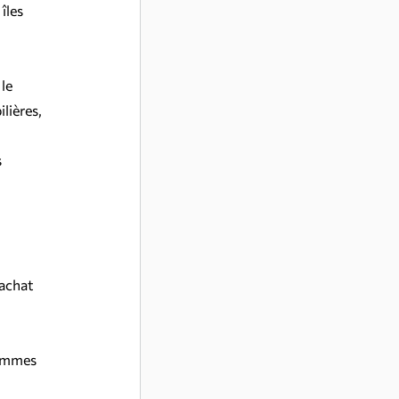
îles 
le 
ières, 
 
achat 
sommes 