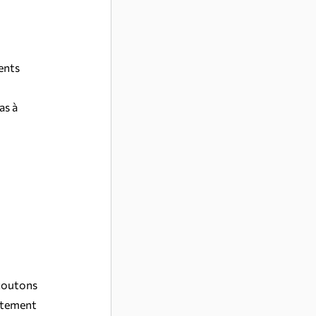
ents 
as à 
 
coutons 
rtement 