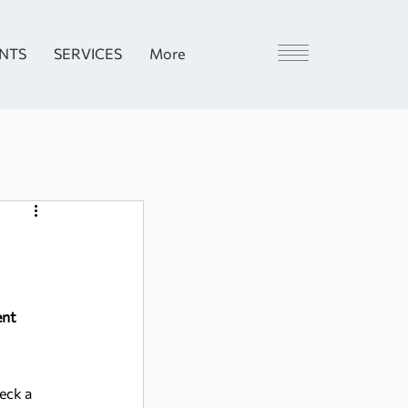
ENTS
SERVICES
More
nt 
eck a 