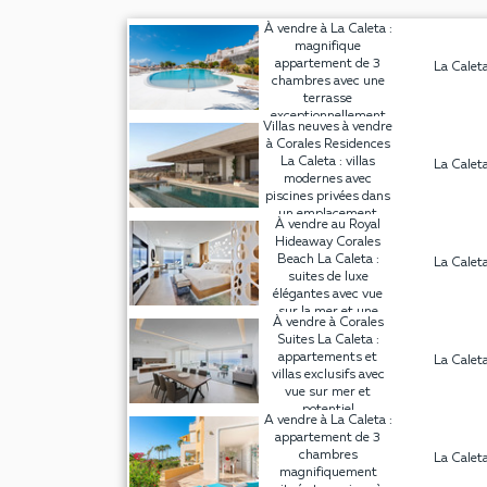
À vendre à La Caleta :
magnifique
appartement de 3
La Calet
chambres avec une
terrasse
exceptionnellement
Villas neuves à vendre
grande dans le
à Corales Residences
Magnolia Golf Resort !
La Caleta : villas
La Calet
modernes avec
piscines privées dans
un emplacement
À vendre au Royal
privilégié au sud de
Hideaway Corales
Tenerife !
Beach La Caleta :
La Calet
suites de luxe
élégantes avec vue
sur la mer et une
À vendre à Corales
opportunité
Suites La Caleta :
d'investissement
appartements et
La Calet
unique !
villas exclusifs avec
vue sur mer et
potentiel
A vendre à La Caleta :
d'investissement !
appartement de 3
chambres
La Calet
magnifiquement