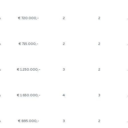
a
€ 720.000,-
2
2
a
€ 715.000,-
2
2
a
€ 1.250.000,-
3
2
a
€ 1.650.000,-
4
3
a
€ 895.000,-
3
2