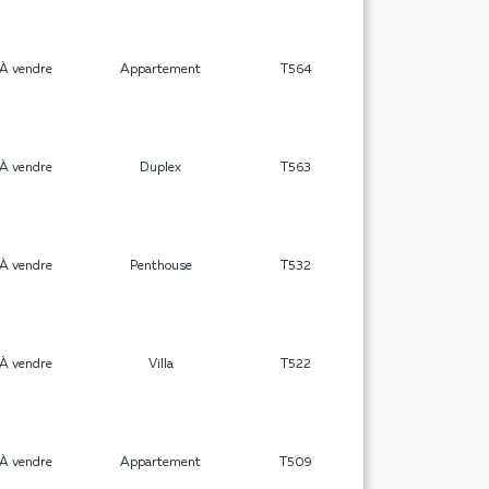
À vendre
Appartement
T564
À vendre
Duplex
T563
À vendre
Penthouse
T532
À vendre
Villa
T522
À vendre
Appartement
T509