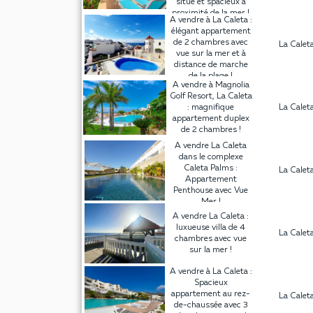
situé et spacieux à
proximité de la mer !
A vendre à La Caleta :
élégant appartement
de 2 chambres avec
La Calet
vue sur la mer et à
distance de marche
de la plage !
A vendre à Magnolia
Golf Resort, La Caleta
: magnifique
La Calet
appartement duplex
de 2 chambres !
A vendre La Caleta
dans le complexe
Caleta Palms :
La Calet
Appartement
Penthouse avec Vue
Mer !
A vendre La Caleta :
luxueuse villa de 4
La Calet
chambres avec vue
sur la mer !
A vendre à La Caleta :
Spacieux
appartement au rez-
La Calet
de-chaussée avec 3