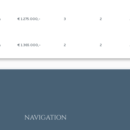
a
€ 1.275.000,-
3
2
a
€ 1.365.000,-
2
2
NAVIGATION