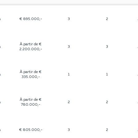
a
€ 895.000,-
3
2
À partir de €
a
3
3
2.200.000,-
À partir de €
a
1
1
335.000,-
À partir de €
a
2
2
780.000,-
a
€ 805.000,-
3
2