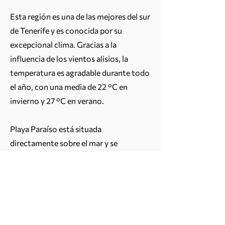
Esta región es una de las mejores del sur
de Tenerife y es conocida por su
excepcional clima. Gracias a la
influencia de los vientos alisios, la
temperatura es agradable durante todo
el año, con una media de 22 °C en
invierno y 27 °C en verano.
Playa Paraíso está situada
directamente sobre el mar y se
caracteriza por una costa rocosa donde
el océano se muestra en todo su
esplendor. Esto hace que la zona sea
particularmente auténtica y atractiva
para quienes aprecian la paz y la