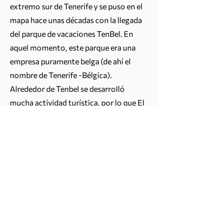
extremo sur de Tenerife y se puso en el
mapa hace unas décadas con la llegada
del parque de vacaciones TenBel. En
aquel momento, este parque era una
empresa puramente belga (de ahí el
nombre de Tenerife -Bélgica).
Alrededor de Tenbel se desarrolló
mucha actividad turística, por lo que El
Trébol ahora cuenta con muchos cafés,
bares, restaurantes, pizzerías y
entretenimiento vacacional. El vecino
pueblo pesquero de Las Galletas es una
base ideal para descubrir Tenerife.
Podrás llegar rápidamente en
transporte público a los principales
centros como Los Cristianos o Playa de