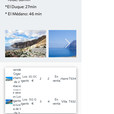
*El Duque: 27min
* El Médano: 46 min
Se vende en
Los Gigantes:
Los
460.000
En
¡Apartamento
2
2
Apartamento
T634
Gigantes
€
venta
de 2
habitaciones
con preciosas
Se vende
vistas al
en Los
océano y a La
Los
3.450.000
En
Gigantes:
3
4
Villa
T632
Gomera!
Gigantes
€
venta
¡Exclusiva
villa de lujo
de 3