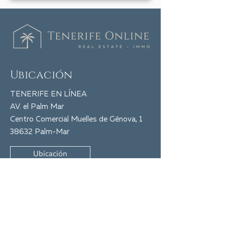
dormitorios
frente al
mar con
piscina y
jacuzzi!
Ubicación
TENERIFE EN LÍNEA
AV. el Palm Mar
Centro Comercial Muelles de Génova, 1
38632 Palm-Mar
Ubicación
Manténgase Informado
Regístrese ahora y no se pierda ninguna